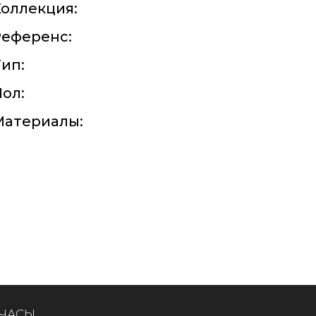
оллекция:
Референс:
ип:
ол:
Материалы:
 ЧАСЫ