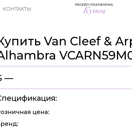
КОНТАКТЫ
Купить Van Cleef & Ar
Alhambra VCARN59M
$ —
Спецификация:
озничная цена:
ренд: