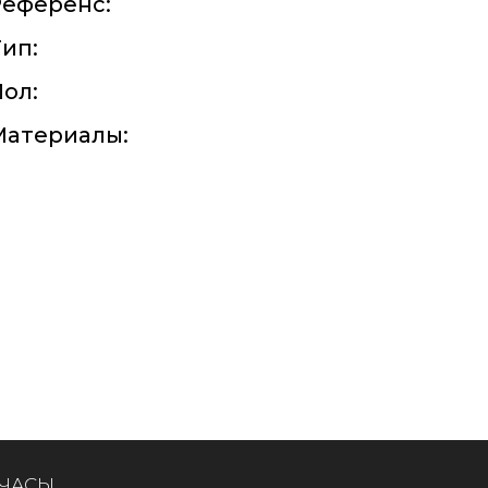
Референс:
ип:
ол:
Материалы:
 ЧАСЫ